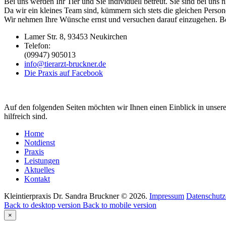
Bei uns werden Ihr Tier und Sie individuell betreut. Sie sind bei un
Da wir ein kleines Team sind, kümmern sich stets die gleichen Perso
Wir nehmen Ihre Wünsche ernst und versuchen darauf einzugehen. Beha
Lamer Str. 8, 93453 Neukirchen
Telefon:
(09947) 905013
info@tierarzt-bruckner.de
Die Praxis auf Facebook
Auf den folgenden Seiten möchten wir Ihnen einen Einblick in unsere
hilfreich sind.
Home
Notdienst
Praxis
Leistungen
Aktuelles
Kontakt
Kleintierpraxis Dr. Sandra Bruckner
©
2026
.
Impressum
Datenschutz
Back to desktop version
Back to mobile version
×